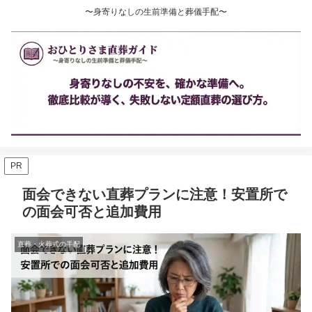
〜身寄りなしの生前準備と葬儀手配〜
PR
面会できない直葬プランに注意！安置所で
の面会可否と追加費用
直葬・火葬式の手配