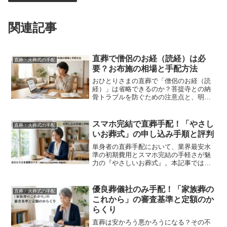
関連記事
直葬で僧侶のお経（読経）は必
直葬・火葬式の手配
要？お布施の相場と手配方法
おひとりさまの直葬で「僧侶のお経（読
経）」は省略できるのか？菩提寺との納
骨トラブルを防ぐための注意点と、明朗
会計なお布施相場を専門家が論理的に解
説。定額で僧侶を手配できる『やさしい
お葬式』等の比較を通じ、安心できる生
スマホ完結で直葬手配！「やさし
直葬・火葬式の手配
前準備の選択肢を提示します。
いお葬式」の申し込み手順と評判
単身者の直葬手配において、業界最安水
準の初期費用とスマホ完結の手軽さが魅
力の『やさしいお葬式』。本記事では、
おひとりさま特有のメリットと同業他社
との違いを専門家が徹底比較。死後手配
の漏れを防ぎ、割引価格を確実に適用す
優良葬儀社のみ手配！「家族葬の
直葬・火葬式の手配
るための無料資料請求の手順を論理的に
これから」の審査基準と定額のか
解説します。
らくり
直葬は安かろう悪かろうになる？その不