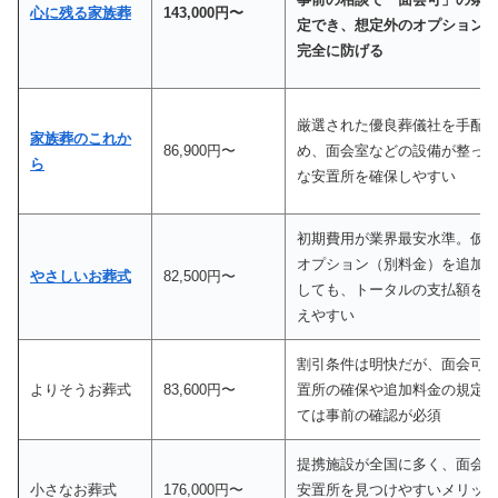
心に残る家族葬
143,000円〜
定でき、想定外のオプション
完全に防げる
厳選された優良葬儀社を手配
家族葬のこれか
86,900円〜
め、面会室などの設備が整っ
ら
な安置所を確保しやすい
初期費用が業界最安水準。仮
オプション（別料金）を追加
やさしいお葬式
82,500円〜
しても、トータルの支払額を
えやすい
割引条件は明快だが、面会可
よりそうお葬式
83,600円〜
置所の確保や追加料金の規定
ては事前の確認が必須
提携施設が全国に多く、面会
小さなお葬式
176,000円〜
安置所を見つけやすいメリッ