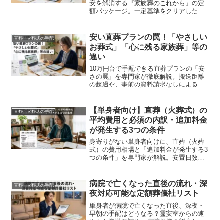
安を解消する『家族葬のこれから』の定
額パッケージ。一定基準をクリアした優
良葬儀社のみを手配するからくりと、単
身者特有のメリットを専門家が解説。他
社と比較し、対応の質と費用を両立させ
安い直葬プランの罠！「やさしい
直葬・火葬式の手配
るための無料資料請求の手順を論理的に
お葬式」「心に残る家族葬」等の
まとめました。
違い
10万円台で手配できる直葬プランの「安
さの罠」を専門家が徹底解説。搬送距離
の超過や、事前の資料請求なしによる高
額な追加費用リスクを防ぎます。「やさ
しいお葬式」「心に残る家族葬」の違い
を比較し、おひとりさまに最適な定額パ
【単身者向け】直葬（火葬式）の
直葬・火葬式の手配
ッケージの選び方をまとめました。
平均費用と必須の内訳・追加料金
が発生する3つの条件
身寄りがない単身者向けに、直葬（火葬
式）の費用相場と「追加料金が発生する3
つの条件」を専門家が解説。安置日数や
搬送距離による想定外の出費を防ぐた
め、定額パッケージ3社を徹底比較しま
す。まずは無料の資料請求で確実な生前
病院で亡くなった直後の流れ・深
直葬・火葬式の手配
準備を始めましょう。
夜対応可能な定額葬儀社リスト
単身者が病院で亡くなった直後、深夜・
早朝の手配はどうなる？霊安室からの速