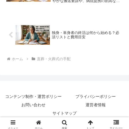
やかな搬送要請や、病院提携の割高な葬
儀社を紹介される罠を専門家が論理的に
解説。死後事務委任と連携しやすく、24
時間対応で追加費用のない定額パッケー
ジ3社の無料資料請求の手順を提示しま
す。
独身・単身者の終活は何から始める？必
須リストと費用目安
ホーム
直葬・火葬式の手配
コンテンツ制作・運営ポリシー
プライバシーポリシー
お問い合わせ
運営者情報
サイトマップ
© 2026 おひとりさま直葬ガイド.
メニュー
ホーム
検索
トップ
サイドバー